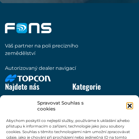
Váš partner na poli precizního
zemědělství
Autorizovaný dealer navigací
Najdete nás
Kategorie
Kontakt
Spravovat Souhlas s
Tým
cookies
Navigovat
O nás
Podpora a návody
Abychom poskytli co nejlepší služby, používáme k ukládání a/nebo
GDPR
přístupu k informacím o zařízení, technologie jako jsou soubory
Sledujte nás na sociálních sítích
Zásady cookies
cookies. Souhlas s těmito technologiemi nám umožní zpracovávat
údaje, jako je chování při procházení nebo jedinečná ID na tomto