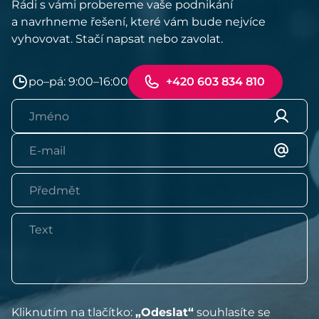
Rádi s vámi probereme vaše podnikání
a navrhneme řešení, které vám bude nejvíce
vyhovovat. Stačí napsat nebo zavolat.
po–pá: 9:00–16:00
+420 603 834 810
Kliknutím na tlačítko:
„Odeslat“
souhlasíte se